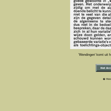
'Wendingen' komt uit he
� Histo